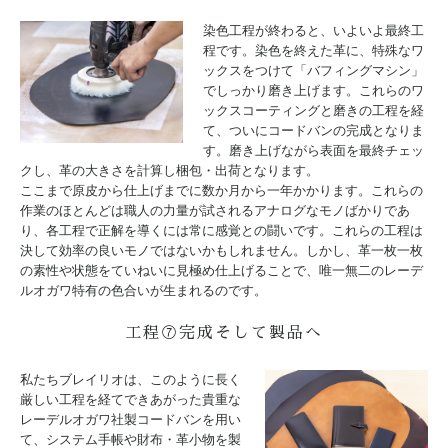
染色工程が終わると、いよいよ最終工
程です。染色を終えた革に、特殊なワ
ックスをつけて「バフィングマシン」
でしっかり磨き上げます。これらのワ
ックスコーティングと磨きの工程を経
て、ついにコードバンの完成となりま
す。磨き上げながら表面を最終チェッ
クし、革の大きさを計算し梱包・出荷となります。
ここまで原皮から仕上げまでに数か月から一年かかります。これらの
作業のほとんどは職人の力量が試されるアナログなモノばかりであ
り、各工程で正解を導くには常に感覚との闘いです。これらの工程は
決して効率の良いモノではないかもしれません。しかし、革一枚一枚
の素性や状態をていねいに見極め仕上げることで、唯一無二のレーデ
ルオガワ特有の色合いが生まれるのです。
工程⑦完成そして製品へ
私たちブレイリオは、このように長く
厳しい工程を経てできあがった貴重な
レーデルオガワ社製コードバンを用い
て、システム手帳や財布・革小物を製