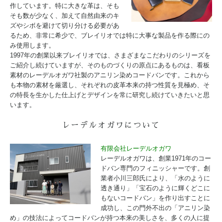
作しています。特に大きな革は、そも
そも数が少なく、加えて自然由来のキ
ズやシボを避けて切り分ける必要があ
るため、非常に希少で、ブレイリオでは特に大事な製品を作る際にの
み使用します。
1997年の創業以来ブレイリオでは、さまざまなこだわりのシリーズを
ご紹介し続けていますが、そのものづくりの原点にあるものは、看板
素材のレーデルオガワ社製のアニリン染めコードバンです。これから
も本物の素材を厳選し、それぞれの皮革本来の持つ性質を見極め、そ
の特長を生かした仕上げとデザインを常に研究し続けていきたいと思
います。
レーデルオガワについて
有限会社レーデルオガワ
レーデルオガワは、創業1971年のコー
ドバン専門のフィニッシャーです。創
業者小川三郎氏により、「水のように
透き通り」「宝石のように輝くどこに
もないコードバン」を作り出すことに
成功し、この門外不出の「アニリン染
め」の技法によってコードバンが持つ本来の美しさを、多くの人に提