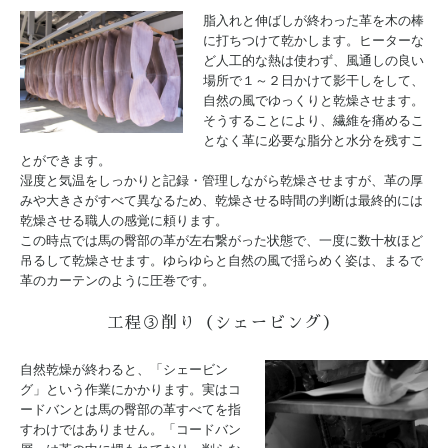
脂入れと伸ばしが終わった革を木の棒
に打ちつけて乾かします。ヒーターな
ど人工的な熱は使わず、風通しの良い
場所で１～２日かけて影干しをして、
自然の風でゆっくりと乾燥させます。
そうすることにより、繊維を痛めるこ
となく革に必要な脂分と水分を残すこ
とができます。
湿度と気温をしっかりと記録・管理しながら乾燥させますが、革の厚
みや大きさがすべて異なるため、乾燥させる時間の判断は最終的には
乾燥させる職人の感覚に頼ります。
この時点では馬の臀部の革が左右繋がった状態で、一度に数十枚ほど
吊るして乾燥させます。ゆらゆらと自然の風で揺らめく姿は、まるで
革のカーテンのように圧巻です。
工程③削り（シェービング）
自然乾燥が終わると、「シェービン
グ」という作業にかかります。実はコ
ードバンとは馬の臀部の革すべてを指
すわけではありません。「コードバン