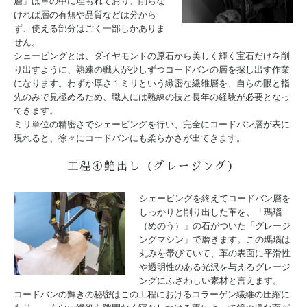
層」は革の中に埋もれており、削らな
ければ層の有無や品質などは分から
ず、使える部分はごく一部しかありま
せん。
シェービングとは、ダイヤモンドの原石から美しく輝く宝石だけを削
り出すように、熟練の職人が少しずつコードバンの層を探し出す作業
になります。わずか厚さ１ミリという緻密な繊維層を、自らの眼と指
先のみで見極めるため、職人には熟練の技と長年の経験が必要となっ
てきます。
ミリ単位の精密さでシェービングを行い、完全にコードバン層が表に
現れると、徐々にコードバンにも柔らかさが出てきます。
工程④艶出し（グレージング）
シェービングを終えてコードバン層を
しっかりと削り出した革を、「瑪瑙
（めのう）」の石がついた「グレージ
ングマシン」で磨きます。この瑪瑙は
丸みを帯びていて、革の表面に平滑性
や透明性のある光沢を与えるグレージ
ングにふさわしい素材と言えます。
コードバンの輝きの秘密はこの工程におけるコラーゲン繊維の圧縮に