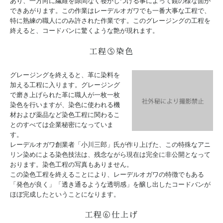
あり、一方向に繊維を隙間なく寝かしつける事によって鏡の様な面が
できあがります。この作業はレーデルオガワでも一番大事な工程で、
特に熟練の職人にのみ許された作業です。このグレージングの工程を
終えると、コードバンに驚くような艶が現れます。
工程⑤染色
グレージングを終えると、革に染料を
加える工程に入ります。グレージング
で磨き上げられた革に職人が一枚一枚
染色を行いますが、染色に使われる機
材および薬品など染色工程に関わるこ
とのすべては企業秘密になっていま
す。
レーデルオガワ創業者「小川三郎」氏が作り上げた、この特殊なアニ
リン染めによる染色技法は、残念ながら現在は完全に非公開となって
おります。染色工程の写真もありません。
この染色工程を終えることにより、レーデルオガワの特徴でもある
「発色が良く」「透き通るような透明感」を醸し出したコードバンが
ほぼ完成したということになります。
工程⑥仕上げ