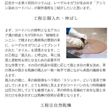
記念すべき第１回目のコラムは、レーデルオガワが生み出す「アニリ
ン染めコードバン」の製作過程をご紹介したいと思います。
工程①脂入れ・伸ばし
まず、コードバンの材料となるアカシ
ア属の樹皮ミモザ100％の「植物性タ
ンニン」で鞣された農耕馬の臀部の革
に、レーデルオガワによってブレンド
された「オイル」を浸透させます。こ
の工程は「脂入れ」と呼ばれ、革に強
度と柔軟性を持たせるための必要不可
欠な作業です。その日の気温や湿度に応じて脂と水分の量を決め、革
の厚みや固さを熟練の職人が一枚一枚手で感じながら表面の繊維を整
えます。
脂入れの後に、革の銀面側をヘラ状の「スリッカー」という道具で伸
ばしていきます。とても単純に見えますがコードバンのもつ特殊繊維
は圧力に対してとても敏感であり、革の特性を見極めて余分な脂と水
分だけを抜き出すには熟練の技術が必要となります。
工程②自然乾燥