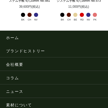
ステム手帳 6穴20mm No.581
システム手帳 6穴16mm No.573
39,600円(税込)
11,000円(税込)
BK
CH
NV
BK
CH
BE
RD
NV
PK
ホーム
ブランドヒストリー
会社概要
コラム
ニュース
素材について