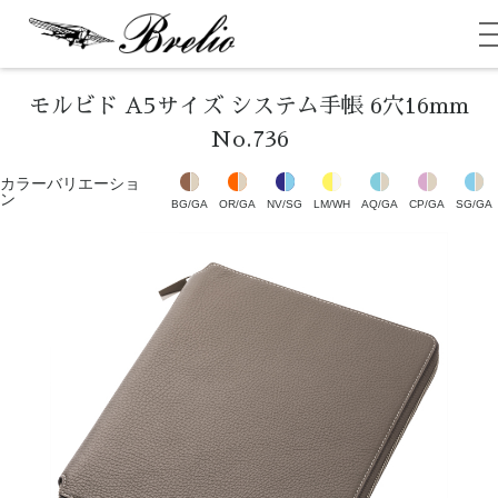
ブレイリオ（Brelio）
モルビド A5サイズ システム手帳 6穴16mm
No.736
カラーバリエーショ
ン
BG/GA
OR/GA
NV/SG
LM/WH
AQ/GA
CP/GA
SG/GA