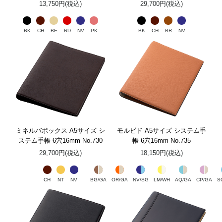
13,750円(税込)
29,700円(税込)
BK
CH
BE
RD
NV
PK
BK
CH
BR
NV
ミネルバボックス A5サイズ シ
モルビド A5サイズ システム手
ステム手帳 6穴16mm No.730
帳 6穴16mm No.735
29,700円(税込)
18,150円(税込)
CH
NT
NV
BG/GA
OR/GA
NV/SG
LM/WH
AQ/GA
CP/GA
S