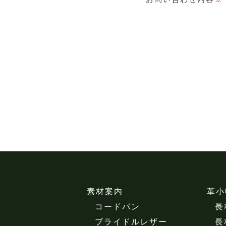
素材案内
革小
コードバン
長
ブライドルレザー
長