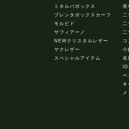
ミネルバボックス
長
ブレンタボックスカーフ
二
モルビド
二
サフィアーノ
二
NEWクリスタルレザー
コ
ヤクレザー
小
スペシャルアイテム
名
I
ペ
キ
メ